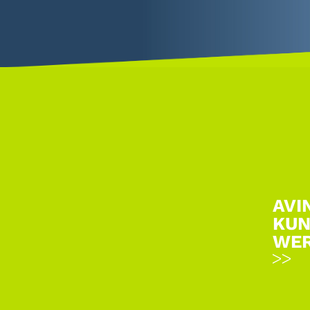
AVI
KUN
WE