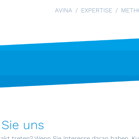
AVINA
EXPERTISE
METH
 Sie uns
takt treten? Wenn Sie Interesse daran haben, K