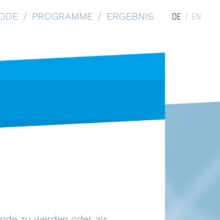
DE
EN
ODE
PROGRAMME
ERGEBNIS
unde zu werden oder als